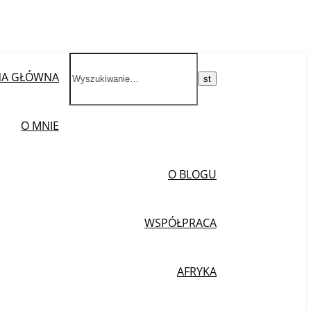
NA GŁÓWNA
O MNIE
O BLOGU
WSPÓŁPRACA
AFRYKA